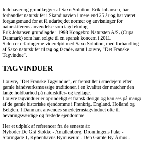
Indehaver og grundlægger af Saxo Solution, Erik Johansen, har
forhandlet naturskifer i Skandinavien i mere end 25 år og har været
forgangsmand for at få udarbejdet normer og anvisninger for
naturskiferens anvendelse som tagdækning.
Erik Johansen grundlagde i 1998 Kongebro Natursten A/S, (Cupa
Danmark) som han solgte til en spansk koncern i 2011.
Siden er erfaringerne videreført med Saxo Solution, med forhandling
af Saxo naturskifer til tag og facade, samt Louvre, "Det Franske
Tagvindue".
TAGVINDUER
Louvre, "Det Franske Tagvindue", er fremstillet i smedejern efter
gamle håndværksmæssige traditioner, i en kvalitet der matcher den
lange holdbarhed på naturskifer- og tegltage.
Louvre tagvinduer er oprindeligt et fransk design og kan ses på mang
af de gamle historiske ejendomme i Frankrig, England, Holland og
Belgien. I Danmark anvendes smedejernstagvinduet ofte til
bevaringsværdige og fredede ejendomme.
Her et udpluk af referencer fra de seneste år:
Nyboder De Grå Stokke - Amalienborg, Dronningens Palæ -
Stormgade 1, Københavns Bymuseum - Den Gamle By Århus -