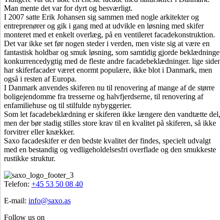
Man mente det var for dyrt og besværligt.
I 2007 satte Erik Johansen sig sammen med nogle arkitekter og
entreprenører og gik i gang med at udvikle en løsning med skifer
monteret med et enkelt overlæg, på en ventileret facadekonstruktion.
Det var ikke set før nogen steder i verden, men viste sig at være en
fantastisk holdbar og smuk løsning, som samtidig gjorde beklædning
konkurrencedygtig med de fleste andre facadebeklædninger. lige side
har skiferfacader været enormt populære, ikke blot i Danmark, men
også i resten af Europa.
I Danmark anvendes skiferen nu til renovering af mange af de større
boligejendomme fra tresserne og halvfjerdserne, til renovering af
enfamiliehuse og til stilfulde nybyggerier.
Som let facadebeklædning er skiferen ikke længere den vandtætte del
men der bør stadig stilles store krav til en kvalitet på skiferen, så ikke
forvitrer eller knækker.
Saxo facadeskifer er den bedste kvalitet der findes, specielt udvalgt
med en bestandig og vedligeholdelsesfri overflade og den smukkeste
rustikke struktur.
Footer
Telefon:
+45 53 50 08 40
E-mail:
info@saxo.as
Follow us on