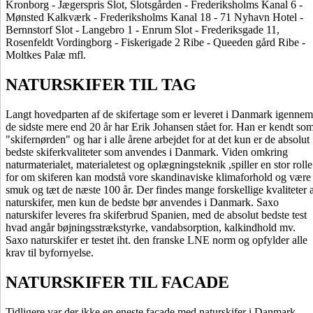
Kronborg - Jægerspris Slot, Slotsgården - Frederiksholms Kanal 6 -
Mønsted Kalkværk - Frederiksholms Kanal 18 - 71 Nyhavn Hotel -
Bernnstorf Slot - Langebro 1 - Enrum Slot - Frederiksgade 11,
Rosenfeldt Vordingborg - Fiskerigade 2 Ribe - Queeden gård Ribe -
Moltkes Palæ mfl.
NATURSKIFER TIL TAG
Langt hovedparten af de skifertage som er leveret i Danmark igennem
de sidste mere end 20 år har Erik Johansen stået for. Han er kendt so
"skifernørden" og har i alle årene arbejdet for at det kun er de absolut
bedste skiferkvaliteter som anvendes i Danmark. Viden omkring
naturmaterialet, materialetest og oplægningsteknik ,spiller en stor rolle
for om skiferen kan modstå vore skandinaviske klimaforhold og være
smuk og tæt de næste 100 år. Der findes mange forskellige kvaliteter 
naturskifer, men kun de bedste bør anvendes i Danmark. Saxo
naturskifer leveres fra skiferbrud Spanien, med de absolut bedste test
hvad angår bøjningsstrækstyrke, vandabsorption, kalkindhold mv.
Saxo naturskifer er testet iht. den franske LNE norm og opfylder alle
krav til byfornyelse.
NATURSKIFER TIL FACADE
Tidligere var der ikke en eneste facade med naturskifer i Danmark.